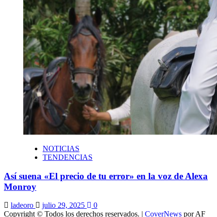
NOTICIAS
TENDENCIAS
Así suena «El precio de tu error» en la voz de Alexa
Monroy
ladeoro
julio 29, 2025
0
Copyright © Todos los derechos reservados.
|
CoverNews
por AF