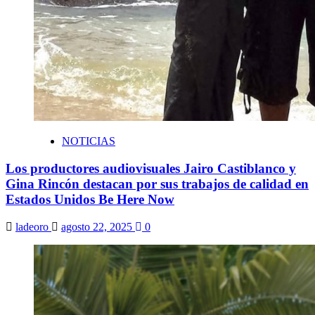
NOTICIAS
Los productores audiovisuales Jairo Castiblanco y
Gina Rincón destacan por sus trabajos de calidad en
Estados Unidos Be Here Now
ladeoro
agosto 22, 2025
0