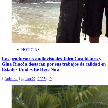
NOTICIAS
Los productores audiovisuales Jairo Castiblanco y
Gina Rincón destacan por sus trabajos de calidad en
Estados Unidos Be Here Now
ladeoro
agosto 22, 2025
0