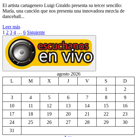
El artista cartagenero Luigi Giraldo presenta su tercer sencillo:
María, una canción que nos presenta una innovadora mezcla de
dancehall...
Leer más
Paginación
1
2
3
4
…
6
Siguiente
de
entradas
agosto 2026
L
M
X
J
V
S
D
1
2
3
4
5
6
7
8
9
10
11
12
13
14
15
16
17
18
19
20
21
22
23
24
25
26
27
28
29
30
31