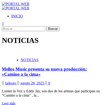
Saltar
al
Menú
contenido
primario
INICIO
Buscar:
NOTICIAS
NOTICIAS
Mellos Music presenta su nueva producción:
«Camino a la cima»
ladeoro
agosto 28, 2025
0
Luister la Voz y Eddy Jay, son dos de los artistas que participan en
"Camino a la cima" , la...
Leer más