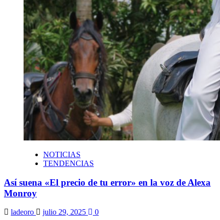
NOTICIAS
TENDENCIAS
Así suena «El precio de tu error» en la voz de Alexa
Monroy
ladeoro
julio 29, 2025
0