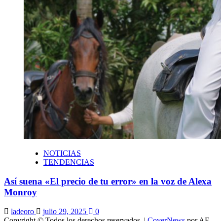
NOTICIAS
TENDENCIAS
Así suena «El precio de tu error» en la voz de Alexa
Monroy
ladeoro
julio 29, 2025
0
Copyright © Todos los derechos reservados.
|
CoverNews
por AF