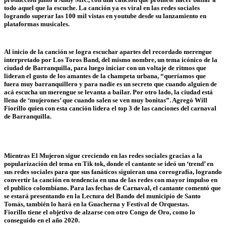
todo aquel que la escuche. La canción ya es viral en las redes sociales
logrando superar las 100 mil vistas en youtube desde su lanzamiento en
plataformas musicales.
Al inicio de la canción se logra escuchar apartes del recordado merengue
interpretado por Los Toros Band, del mismo nombre, un tema icónico de la
ciudad de Barranquilla, para luego iniciar con un voltaje de ritmos que
lideran el gusto de los amantes de la champeta urbana, “queríamos que
fuera muy barranquillero y para nadie es un secreto que cuando alguien de
acá escucha un merengue se levanta a bailar. Por otro lado, la ciudad está
llena de ‘mujerones’ que cuando salen se ven muy bonitas”. Agregó Will
Fiorillo quien con esta canción lidera el top 3 de las canciones del carnaval
de Barranquilla.
Mientras El Mujeron sigue creciendo en las redes sociales gracias a la
popularización del tema en Tik tok, donde el cantante se ideó un ‘trend’ en
sus redes sociales para que sus fanáticos siguieran una coreografía, logrando
convertir la canción en tendencia en una de las redes con mayor impulso en
el publico colombiano. Para las fechas de Carnaval, el cantante comentó que
se estará presentando en la Lectura del Bando del municipio de Santo
Tomás, también lo hará en la Guacherna y Festival de Orquestas.
Fiorillo tiene el objetivo de alzarse con otro Congo de Oro, como lo
conseguido en el año 2020.