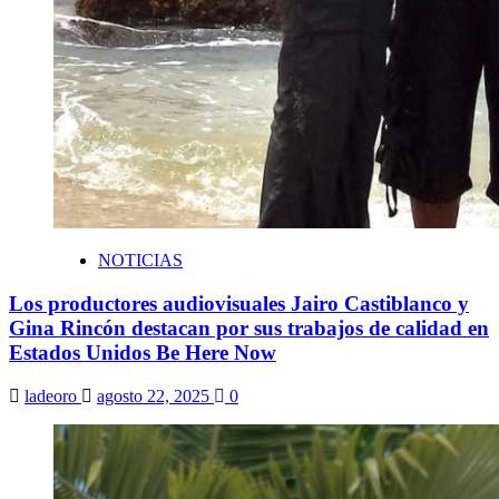
NOTICIAS
Los productores audiovisuales Jairo Castiblanco y
Gina Rincón destacan por sus trabajos de calidad en
Estados Unidos Be Here Now
ladeoro
agosto 22, 2025
0