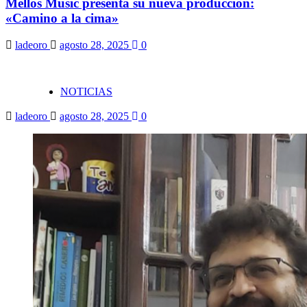
Mellos Music presenta su nueva producción:
«Camino a la cima»
ladeoro
agosto 28, 2025
0
NOTICIAS
ladeoro
agosto 28, 2025
0