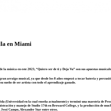
illa en Miami
de la música en este 2023, “Quiero ser de ti y Deja Vu” son sus apuestas musical
ran arraigo musical, ya que desde los 8 años empezó a tocar batería y percusió
su sueño de ser artista con todo el aprendizaje ganado.
rida (Universidad en la cual enseña actualmente) y terminó una maestría de Pro
nistración y manejo de Studio 17th en Broward College, y la producción de much
Jessi Campo, Alexander Star entre otros.