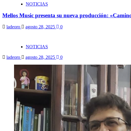
NOTICIAS
Mellos Music presenta su nueva producción: «Camino
ladeoro
agosto 28, 2025
0
NOTICIAS
ladeoro
agosto 28, 2025
0