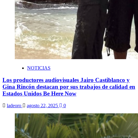
NOTICIAS
Los productores audiovisuales Jairo Castiblanco y
Gina Rincón destacan por sus trabajos de calidad en
Estados Unidos Be Here Now
ladeoro
agosto 22, 2025
0